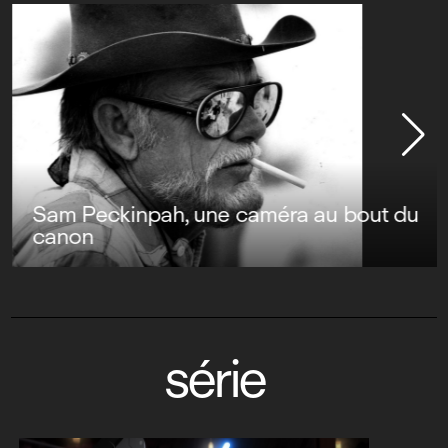
Sam Peckinpah, une caméra au bout du
canon
série