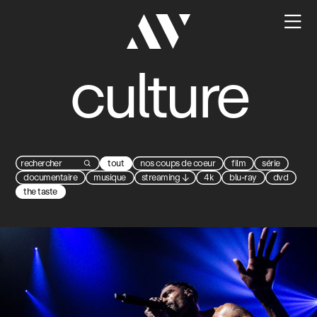

culture
tout
nos coups de coeur
film
série

documentaire
musique
streaming
↓
4k
blu-ray
dvd
the taste