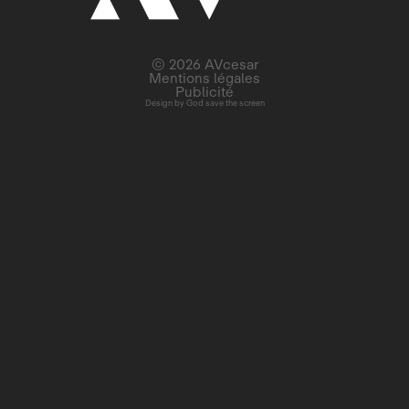
© 2026 AVcesar
Mentions légales
Publicité
Design by
God save the screen