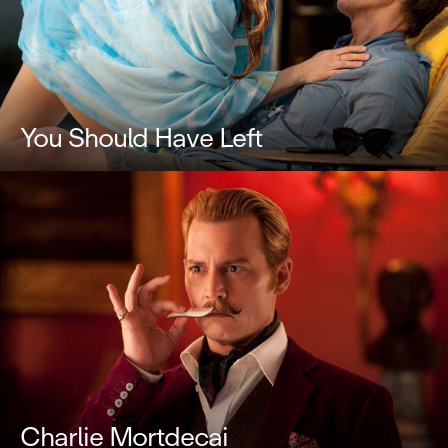
You Should Have Left
Charlie Mortdecai