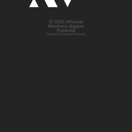
© 2026 AVcesar
Mentions légales
Publicité
Design by
God save the screen