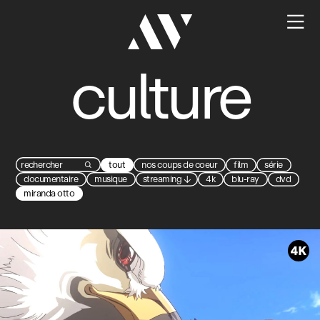

culture
tout
nos coups de coeur
film
série

documentaire
musique
streaming
↓
4k
blu-ray
dvd
miranda otto