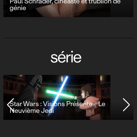
Paul Schrader, cinéaste et trublion de
génie
série
Star Wars : Visions Présente - Le
Neuvième Jedi