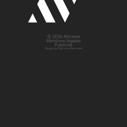
© 2026 AVcesar
Mentions légales
Publicité
Design by
God save the screen