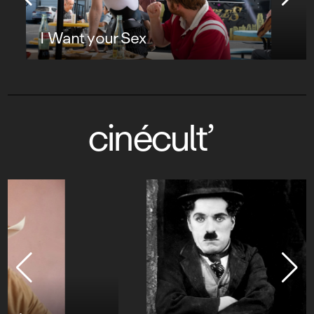
I Want your Sex
cinécult’