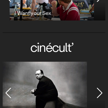
I Want your Sex
cinécult’