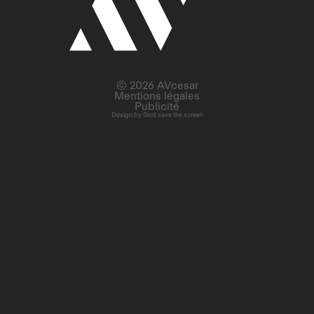
© 2026 AVcesar
Mentions légales
Publicité
Design by
God save the screen