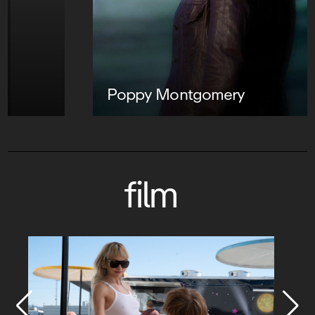
Poppy Montgomery
film