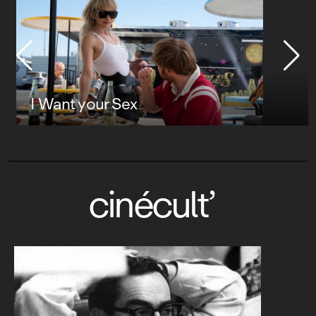
I Want your Sex
cinécult’