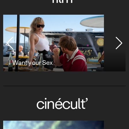
I Want your Sex
cinécult’