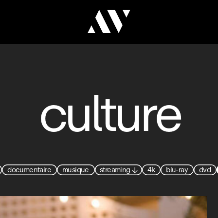
culture
documentaire
musique
streaming
↓
4k
blu-ray
dvd