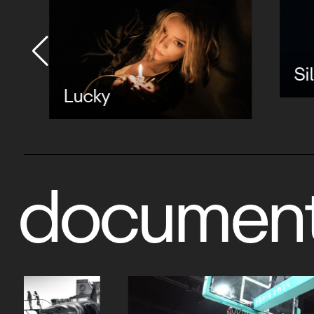
Silo 
Lucky
document