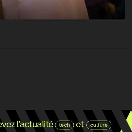
ez l’actualité
et
tech
culture