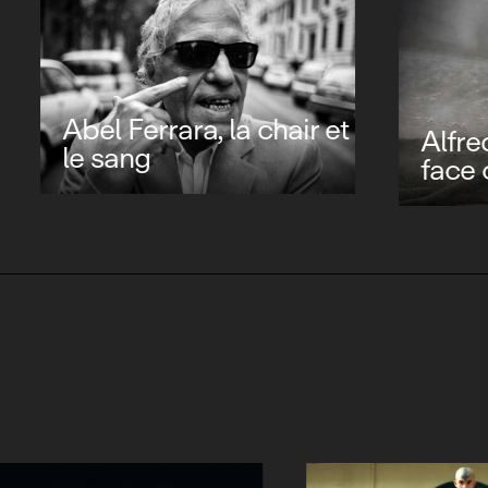
Altman… Amériq
d Hitchcock, la
te hais
obscure du maître