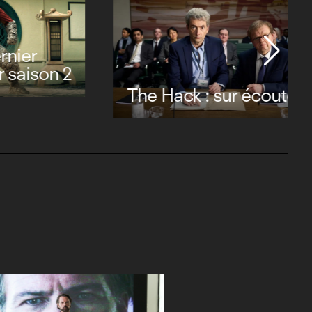
er
aison 2
The Hack : sur écoute