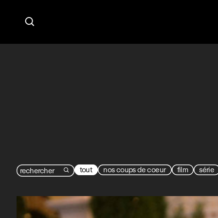

tout
nos coups de coeur
film
série
