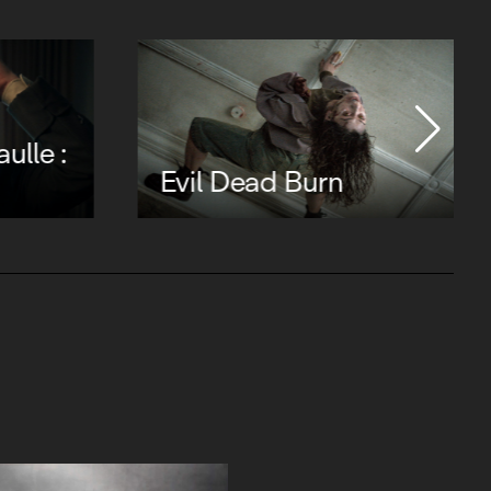
ulle :
Evil Dead Burn
Freddy : dormir et
mourir