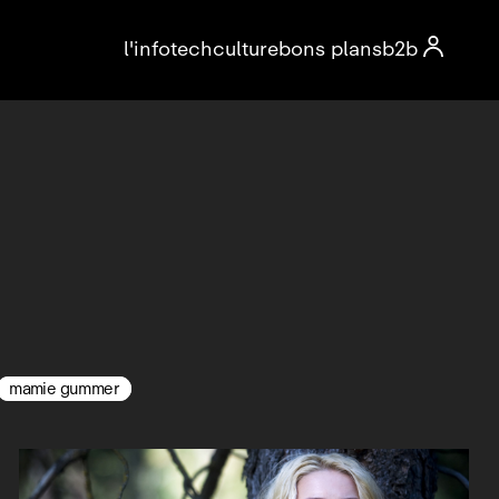

l'info
tech
culture
bons plans
b2b
mamie gummer