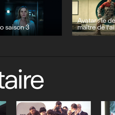
Avatar : le derni
saison 3
maître de l'air s
aire