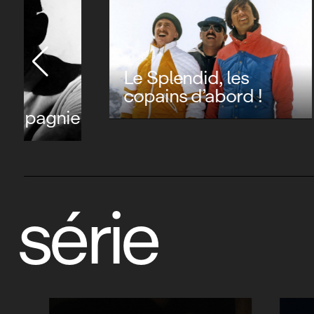
Abel Ferrara, la chair et
Alfre
le sang
face 
série