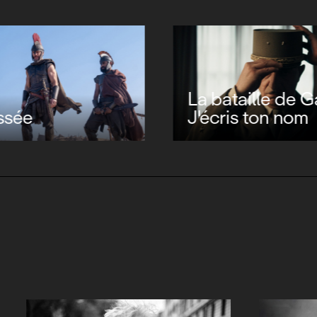
La bataille de Ga
ssée
J'écris ton nom