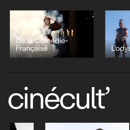
De la Comédie-
Française
L'ody
cinécult’