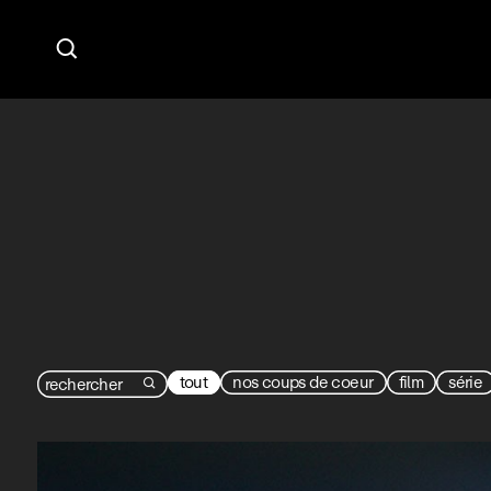

tout
nos coups de coeur
film
série
