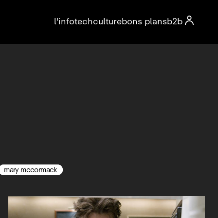

l'info
tech
culture
bons plans
b2b
mary mccormack