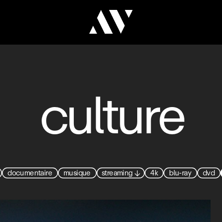
culture
documentaire
musique
streaming
↓
4k
blu-ray
dvd