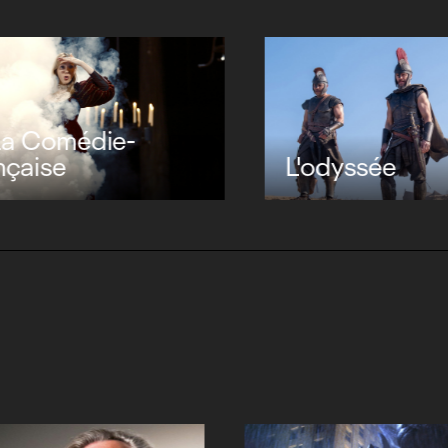
La bataille de Ga
ssée
J'écris ton nom