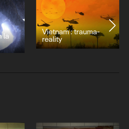
Vietnam : trauma-
n la
reality