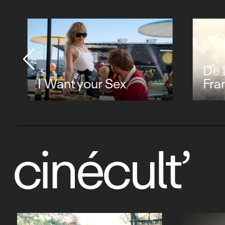
De la Comédie-
Française
L'ody
cinécult’