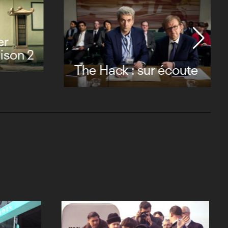
er
aison 2
The Hack : sur écoute
er, 50
Music by John Williams