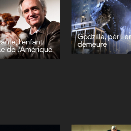
Godzilla, péril e
ante, l'enfant
demeure
ble de l'Amérique