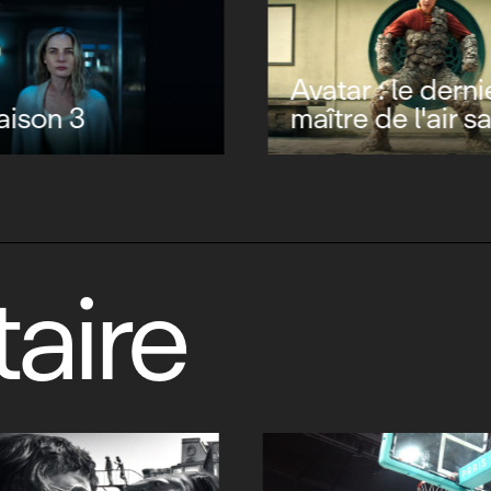
Avatar : le derni
saison 3
maître de l'air s
aire
Kerviel : un trad
milliards