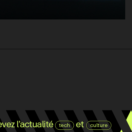
ez l’actualité
et
tech
culture