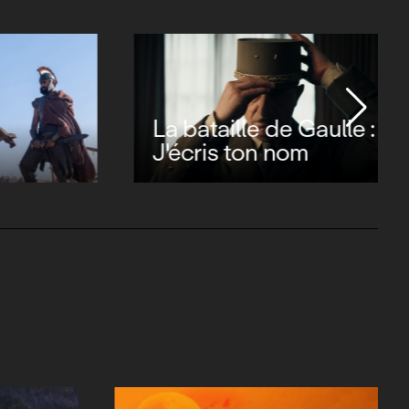
Evil Dead Burn
ulle :