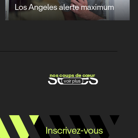
Los Angeles alerte maximum
films
séries
nos coups de cœur
voir plus
docs
Inscrivez-vous