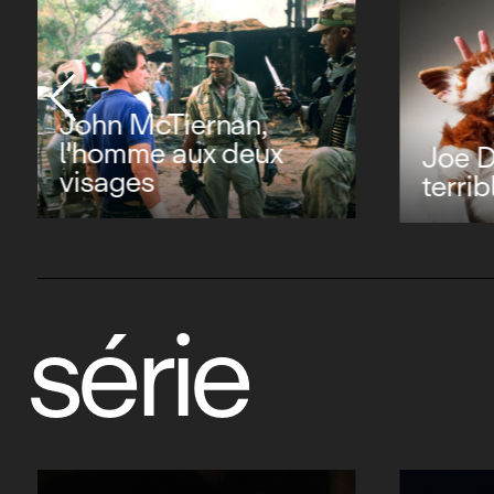
John McTiernan,
l'homme aux deux
Joe D
visages
terri
série