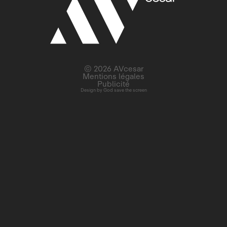
© 2026 AVcesar
Mentions légales
Publicité
Design by
God save the screen