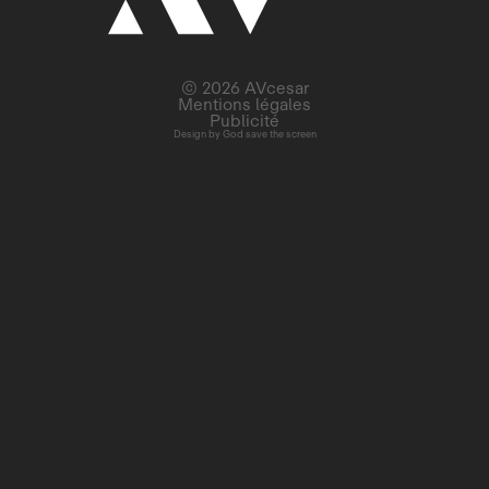
© 2026 AVcesar
Mentions légales
Publicité
Design by
God save the screen