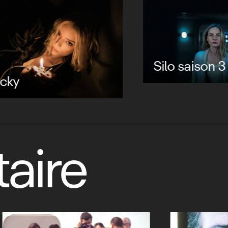
Silo saison 3
y
aire