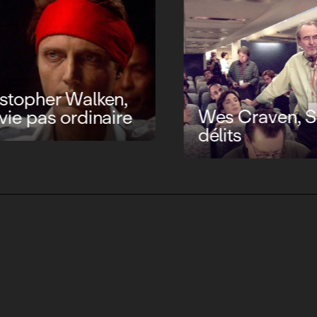
topher Walken,
Wes Craven, Sc
ie pas ordinaire
délits