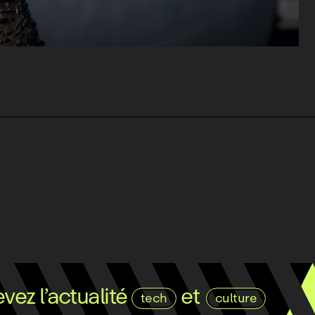
ez l’actualité
et
tech
culture