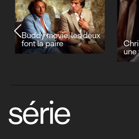
Buddy movie, les deux
Chris
font la paire
une v
série