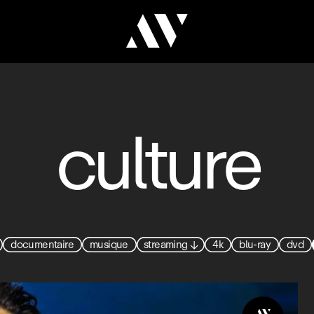
culture
documentaire
musique
streaming
↓
4k
blu-ray
dvd