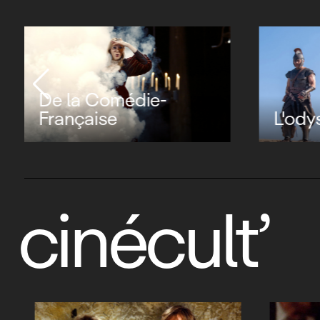
De la Comédie-
Française
L'ody
cinécult’