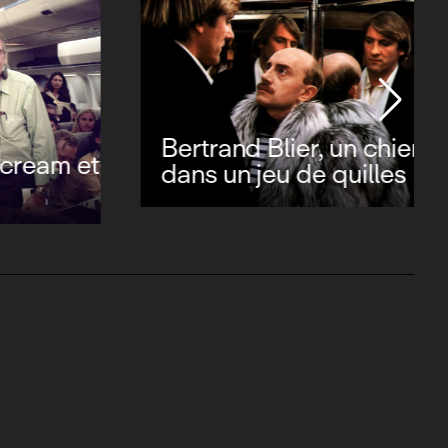
Bertrand Blier, un chien
ream et
dans un jeu de quilles