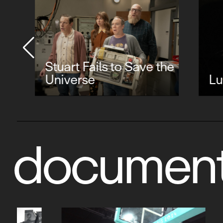
Stuart Fails to Save the
Universe
Luck
document