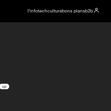

l'info
tech
culture
bons plans
b2b
up