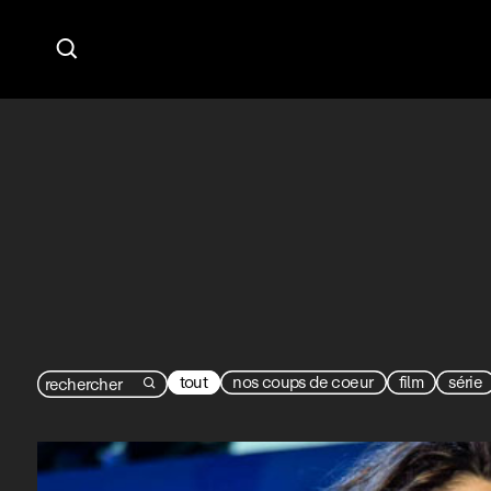

tout
nos coups de coeur
film
série
