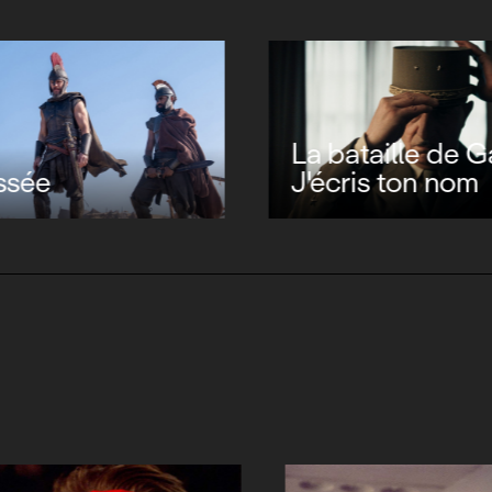
La bataille de Ga
ssée
J'écris ton nom