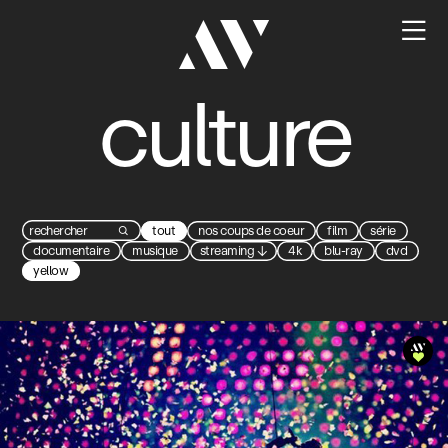

culture
tout
nos coups de coeur
film
série

documentaire
musique
streaming
↓
4k
blu-ray
dvd
yellow