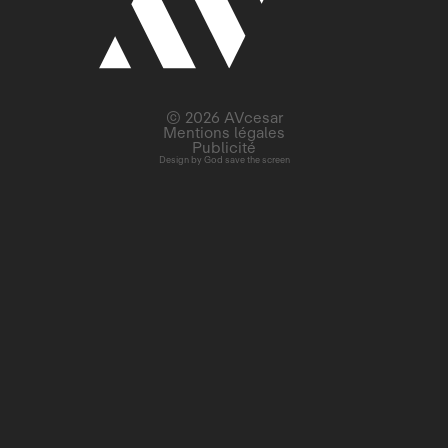
© 2026 AVcesar
Mentions légales
Publicité
Design by
God save the screen