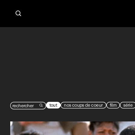

tout
nos coups de coeur
film
série
