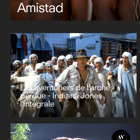
Amistad
Les aventuriers de l'arche
perdue - Indiana Jones
l'intégrale