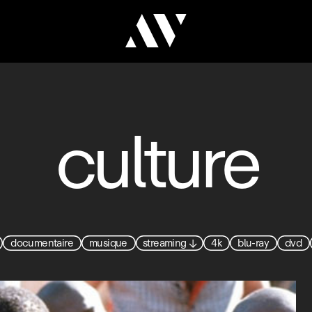
culture
documentaire
musique
streaming
↓
4k
blu-ray
dvd