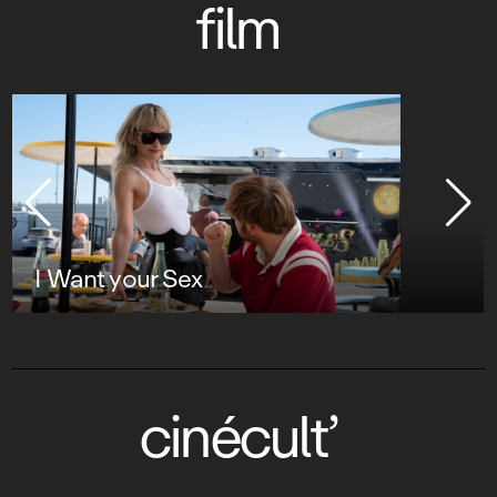
film
I Want your Sex
cinécult’