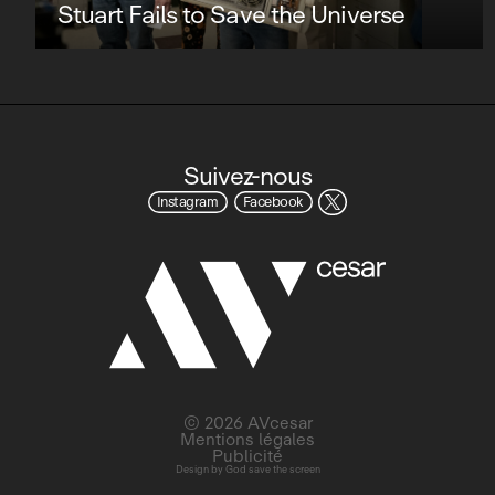
Stuart Fails to Save the Universe
Suivez-nous
Instagram
Facebook
© 2026 AVcesar
Mentions légales
Publicité
Design by
God save the screen