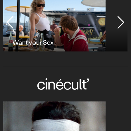
I Want your Sex
cinécult’