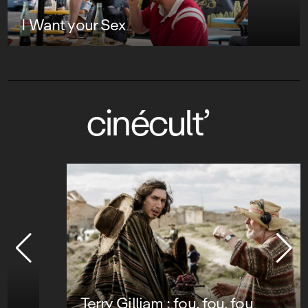
I Want your Sex
cinécult’
Terry Gilliam : fou, fou, fou