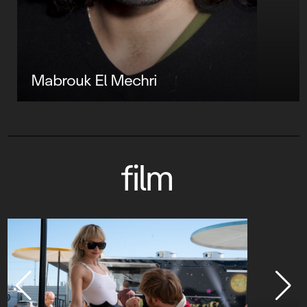
Mabrouk El Mechri
film