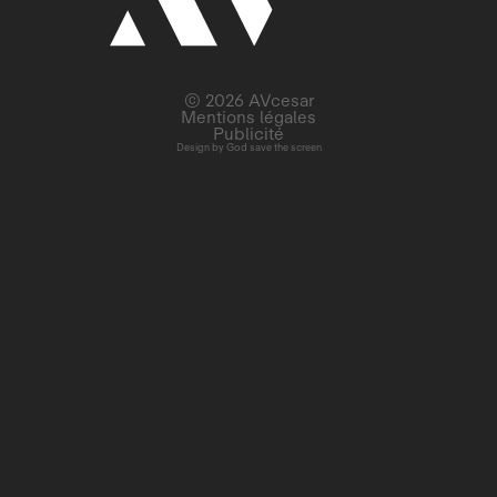
© 2026 AVcesar
Mentions légales
Publicité
Design by
God save the screen