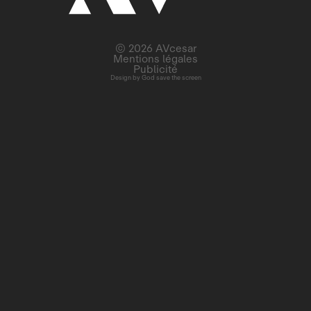
© 2026 AVcesar
Mentions légales
Publicité
Design by
God save the screen