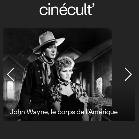
cinécult’
John Wayne, le corps de l’Amérique