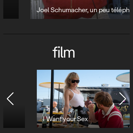
Joel Schumacher, un peu téléphoné ?
film
I Want your Sex