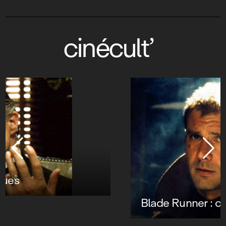
cinécult’
Blade Runner : code répliquant