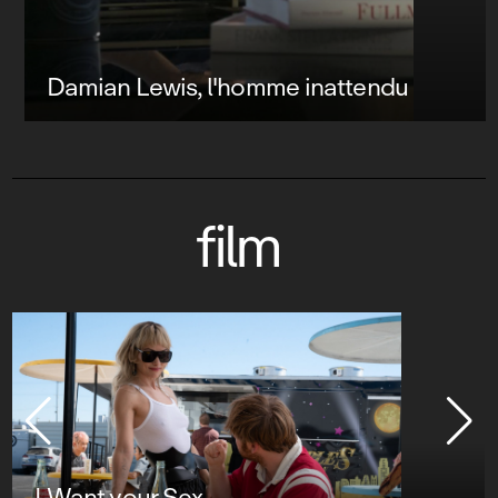
Damian Lewis, l'homme inattendu
film
I Want your Sex