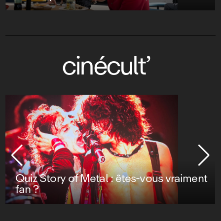
cinécult’
Quiz Story of Metal : êtes-vous vraiment
fan ?