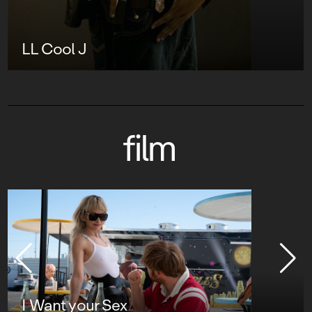
LL Cool J
film
I Want your Sex