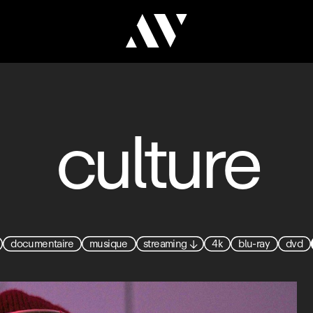
culture
documentaire
musique
streaming
↓
4k
blu-ray
dvd