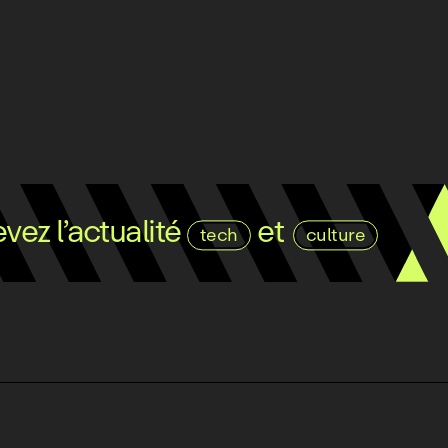
ez l’actualité
et
tech
culture