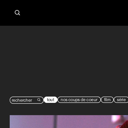

tout
nos coups de coeur
film
série
