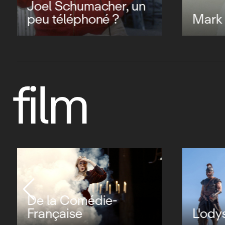
Joel Schumacher, un
Mark 
peu téléphoné ?
film
De la Comédie-
Française
L'ody