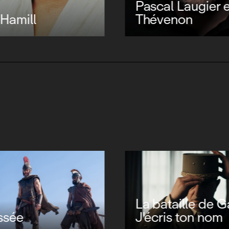
Pascal Laugier e
Hamill
Thévenon
La bataille de Ga
ssée
J'écris ton nom