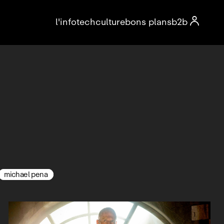

l'info
tech
culture
bons plans
b2b
michael pena