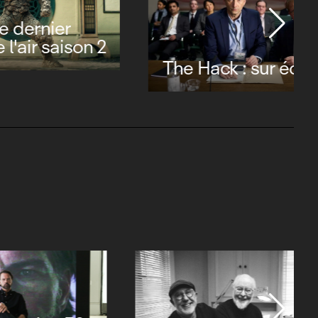
er
aison 2
The Hack : sur écoute