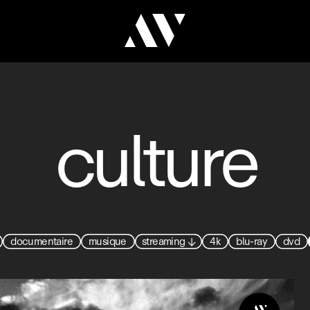
culture
documentaire
musique
streaming
↓
4k
blu-ray
dvd