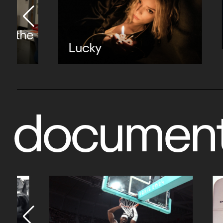
Silo 
Lucky
document