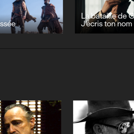
La bataille de Ga
ssée
J'écris ton nom