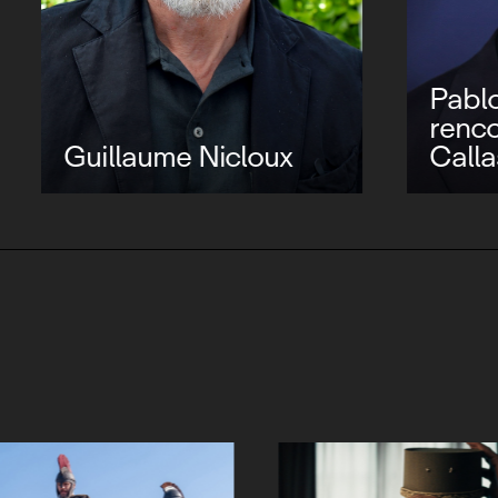
Larraín, Jolie
ntre avec Maria
François-Charle
s
Bideaux