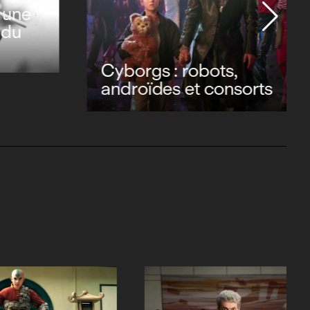
 une
 du
Cyborgs : robots,
androïdes et consorts