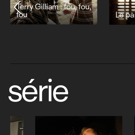
Terry Gilliam : fou, fou,
fou
Le pa
série