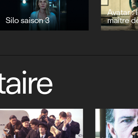
Avatar : le derni
saison 3
maître de l'air s
aire