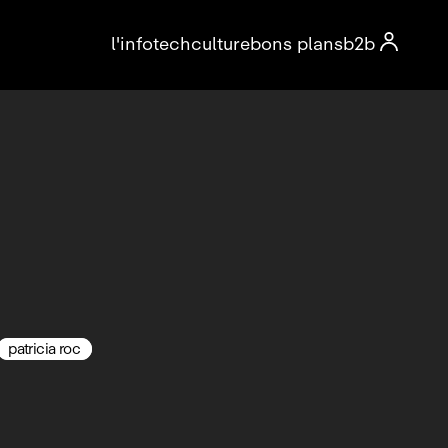

l'info
tech
culture
bons plans
b2b
patricia roc