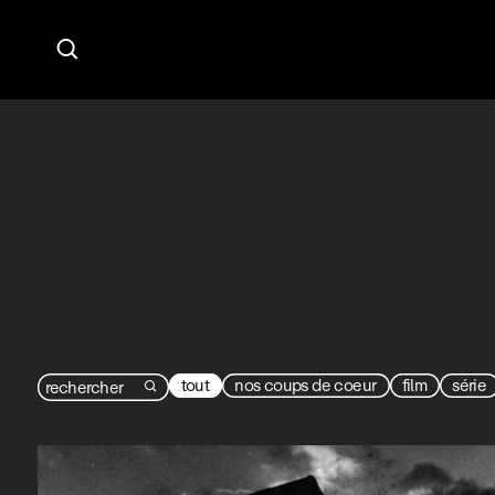

tout
nos coups de coeur
film
série
