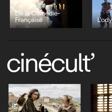
De la Comédie-
Française
L'ody
cinécult’