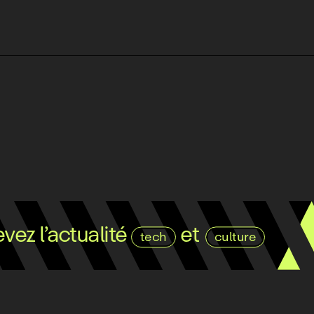
ez l’actualité
et
tech
culture