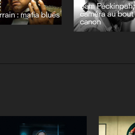
Sam Peckinpah,
caméra au bout
rrain : mafia blues
canon