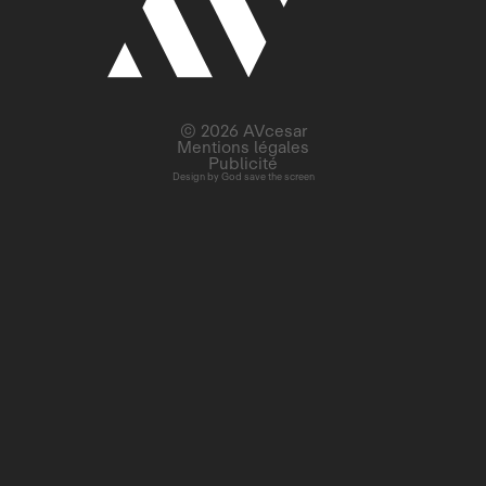
© 2026 AVcesar
Mentions légales
Publicité
Design by
God save the screen