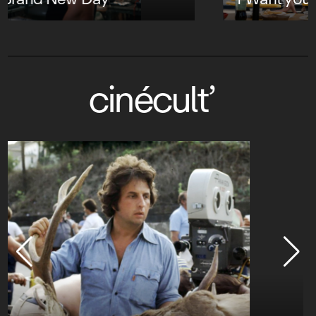
cinécult’
Vietnam : trauma-reality