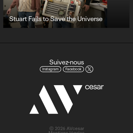
Stuart Fails to Save the Universe
Suivez-nous
Instagram
Facebook
© 2026 AVcesar
Mentions légales