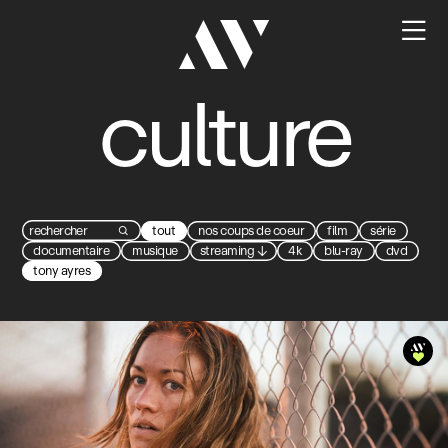

culture
tout
nos coups de coeur
film
série

documentaire
musique
streaming
↓
4k
blu-ray
dvd
tony ayres