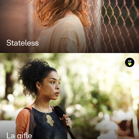
Stateless
La gifle