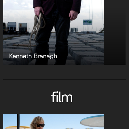
Kenneth Branagh
film
De la Coméd