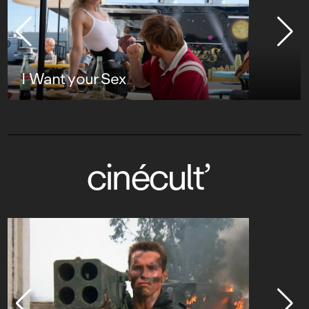
x
cinécult’