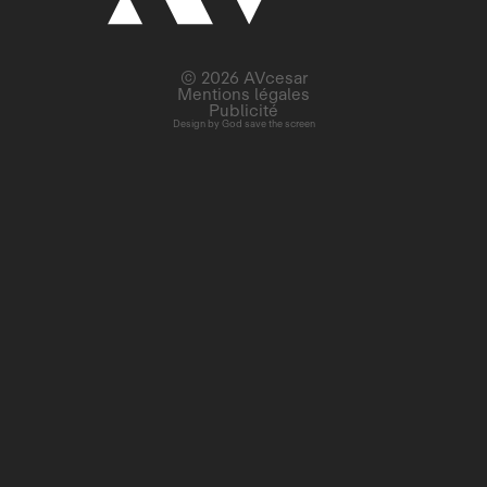
© 2026 AVcesar
Mentions légales
Publicité
Design by
God save the screen