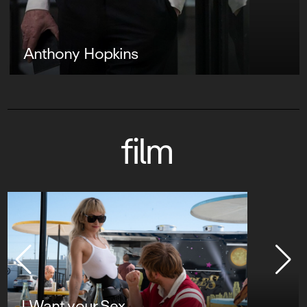
Anthony Hopkins
film
I Want your Sex