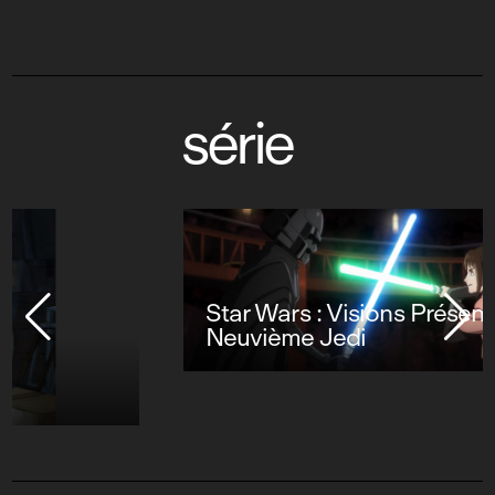
série
Star Wars : Visions Présente - Le
Neuvième Jedi