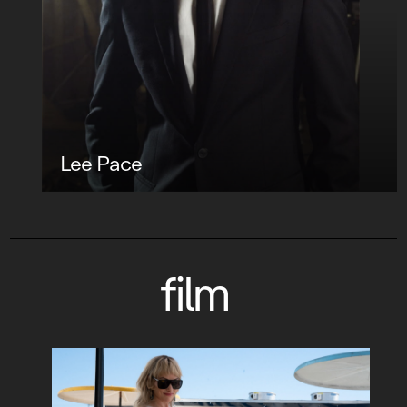
Lee Pace
film