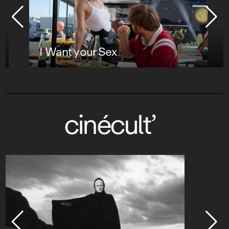
I Want your Sex
cinécult’