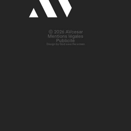
© 2026 AVcesar
Mentions légales
Publicité
Design by
God save the screen