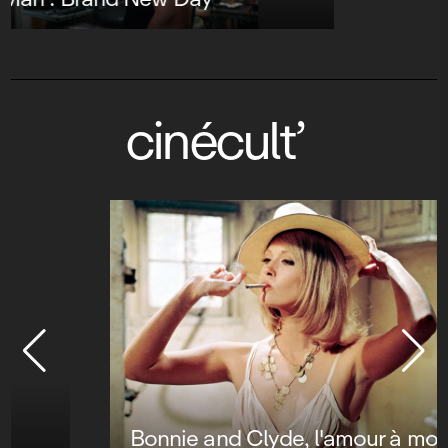
cinécult’
Bonnie and Clyde, l'amour à mort