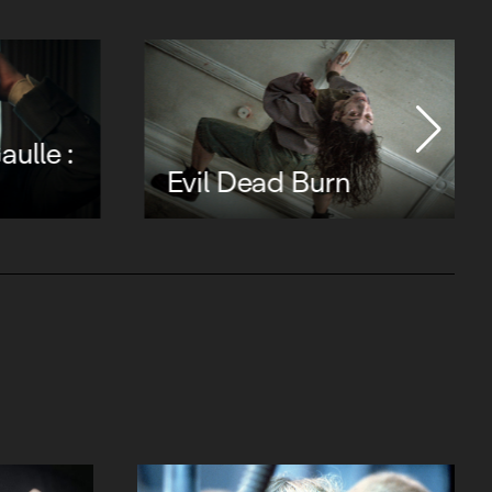
ulle :
Evil Dead Burn
poète
Cyborgs : robots,
androïdes et consorts