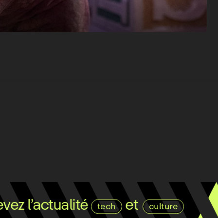
ez l’actualité
et
tech
culture