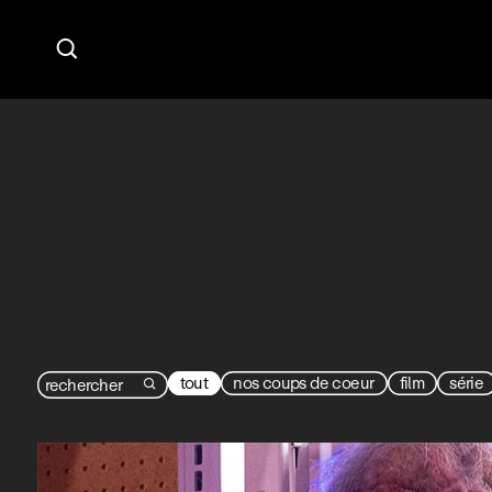

tout
nos coups de coeur
film
série
