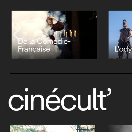
De la Comédie-
Française
L'ody
cinécult’