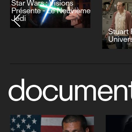
Stuart Fails to Save the
Universe
Luck
document