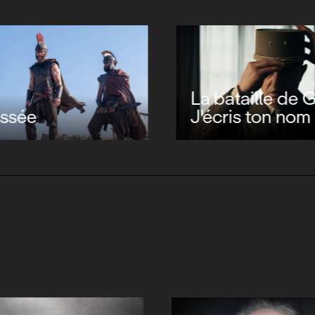
La bataille de Ga
ssée
J'écris ton nom
Peter Jackson, 
du gore