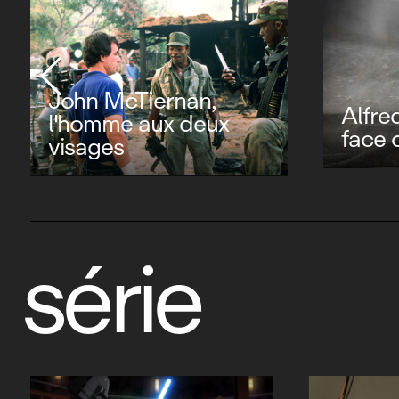
John Carpenter, esprit
Paul 
rebelle
rebel
série