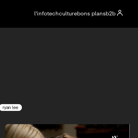

l'info
tech
culture
bons plans
b2b
ryan lee