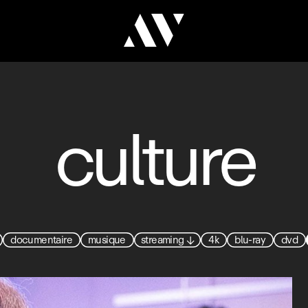
culture
documentaire
musique
streaming
↓
4k
blu-ray
dvd