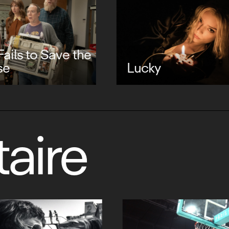
Silo saison 3
y
aire
Kerviel : un trad
milliards