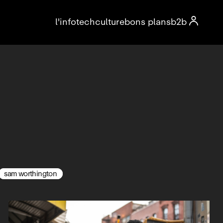

l'info
tech
culture
bons plans
b2b
sam worthington