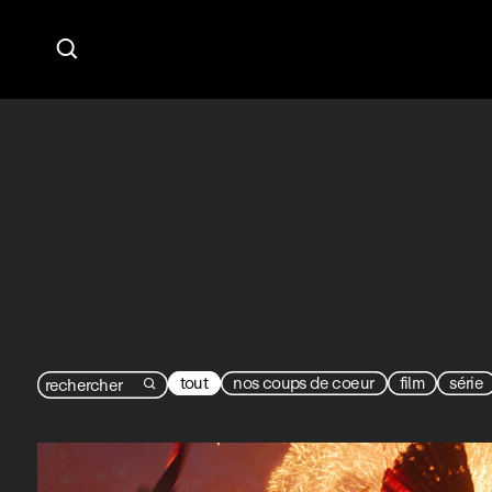

tout
nos coups de coeur
film
série
