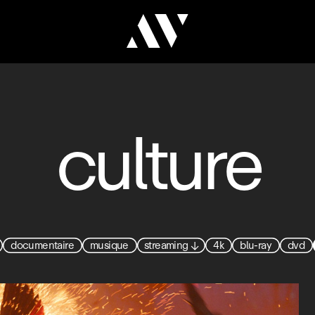
culture
documentaire
musique
streaming
↓
4k
blu-ray
dvd