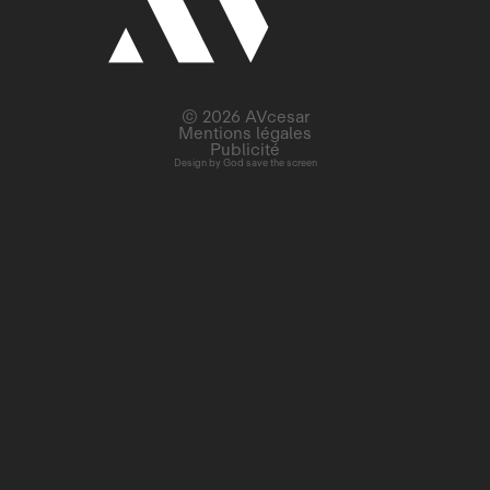
© 2026 AVcesar
Mentions légales
Publicité
Design by
God save the screen