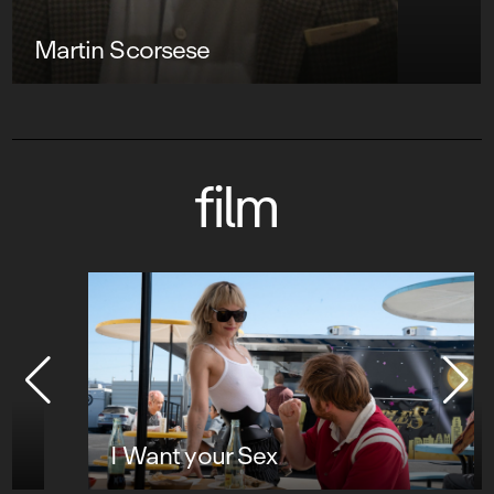
Martin Scorsese
film
I Want your Sex