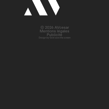
© 2026 AVcesar
Mentions légales
Publicité
Design by
God save the screen