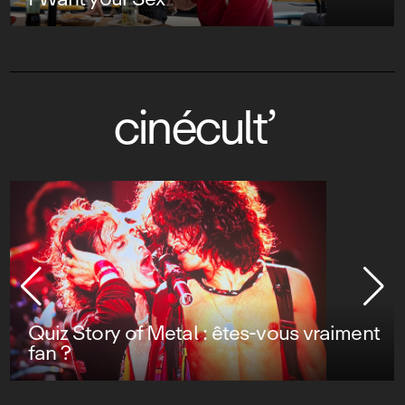
cinécult’
Quiz Story of Metal : êtes-vous vraiment
fan ?