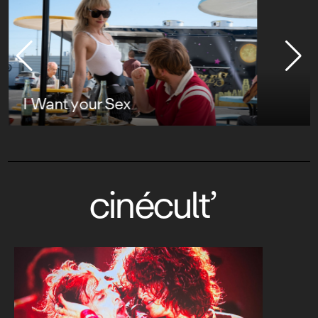
I Want your Sex
cinécult’