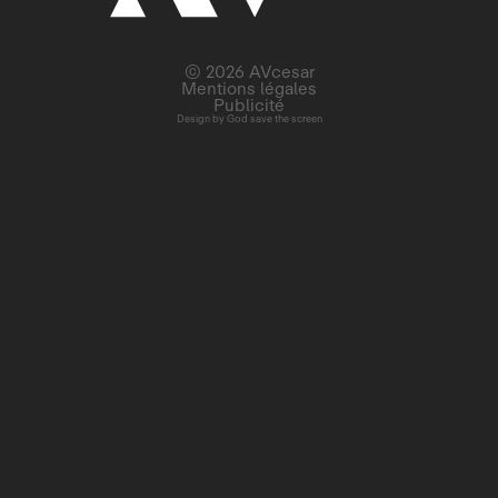
© 2026 AVcesar
Mentions légales
Publicité
Design by
God save the screen