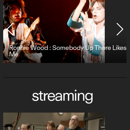
Ronnie Wood : Somebody Up There Likes
Me
streaming