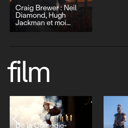
Craig Brewer : Neil
Diamond, Hugh
Jackman et moi...
film
De la Comédie-