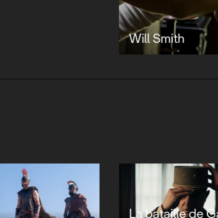
Will Smith
La bataille de Ga