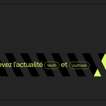
ez l’actualité
et
tech
culture