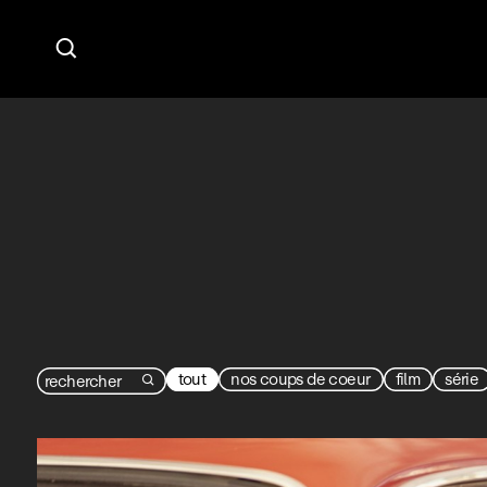

tout
nos coups de coeur
film
série
