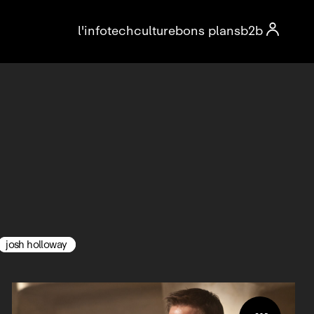

l'info
tech
culture
bons plans
b2b
josh holloway