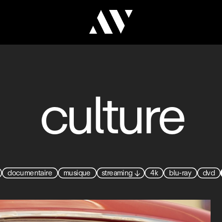
culture
documentaire
musique
streaming
↓
4k
blu-ray
dvd