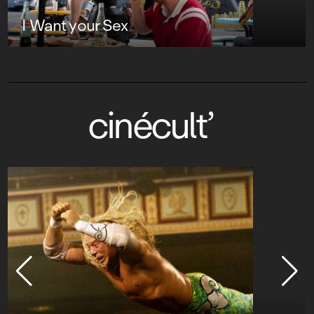
I Want your Sex
cinécult’