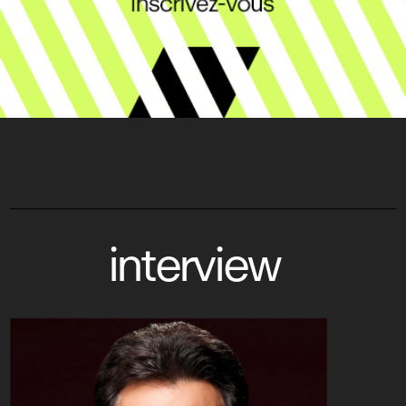
interview
Moon Bloodgood, 
Dallas Howard