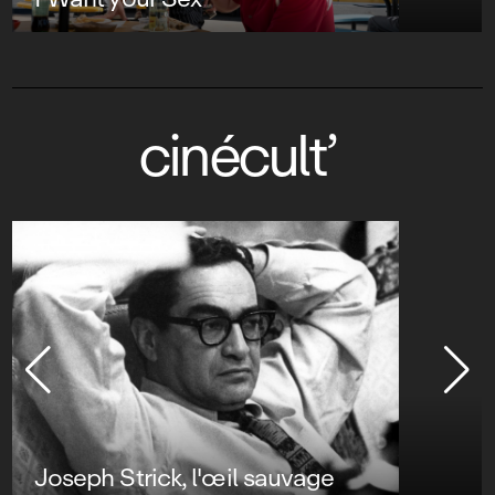
cinécult’
Joseph Strick, l'œil sauvage