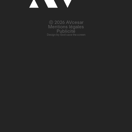
© 2026 AVcesar
Mentions légales
Publicité
Design by
God save the screen