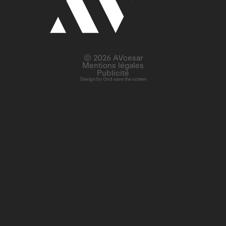
© 2026 AVcesar
Mentions légales
Publicité
Design by
God save the screen