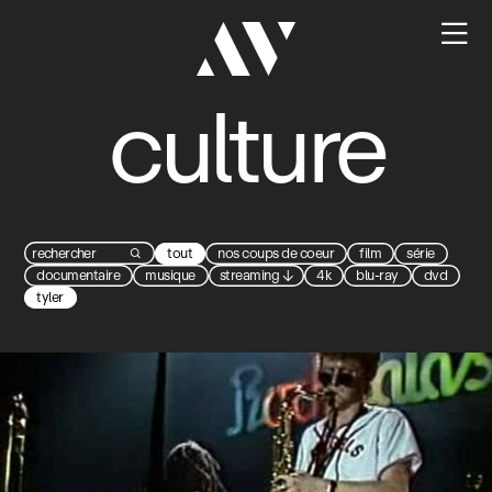

culture
tout
nos coups de coeur
film
série

documentaire
musique
streaming
↓
4k
blu-ray
dvd
tyler