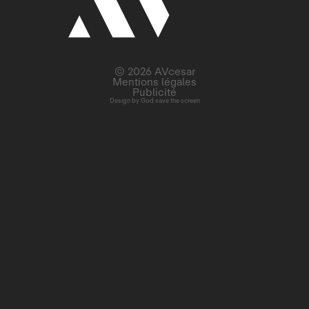
© 2026 AVcesar
Mentions légales
Publicité
Design by
God save the screen