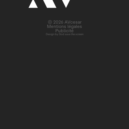
© 2026 AVcesar
Mentions légales
Publicité
Design by
God save the screen