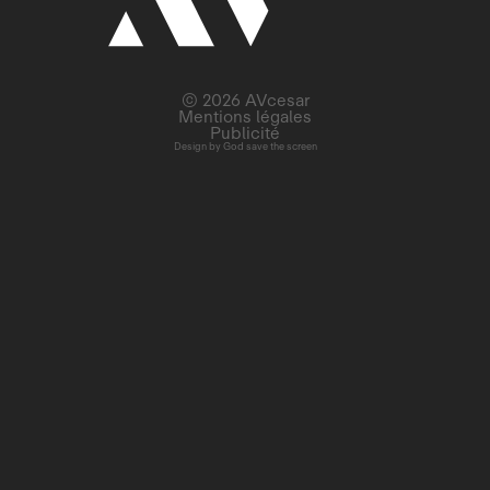
© 2026 AVcesar
Mentions légales
Publicité
Design by
God save the screen