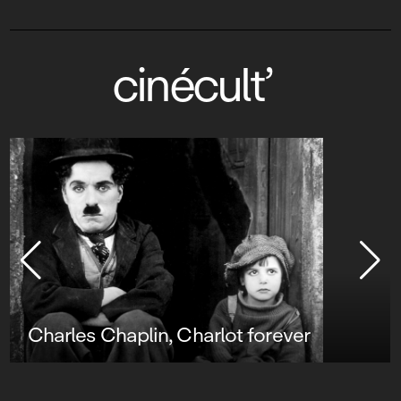
cinécult’
Charles Chaplin, Charlot forever