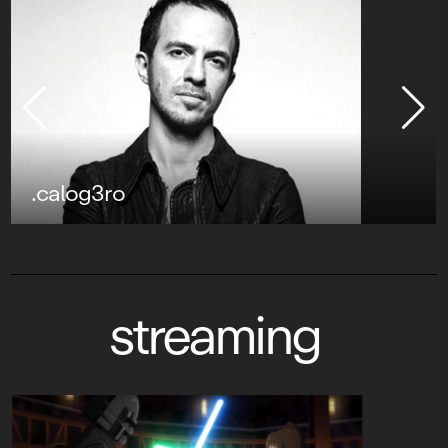
.calog3ro
streaming