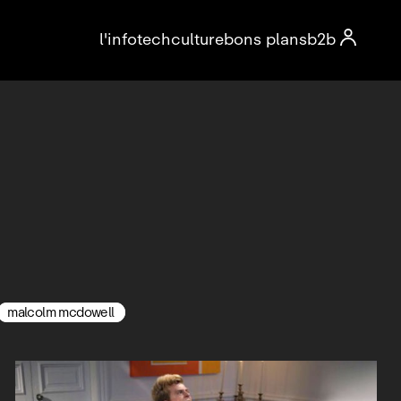

l'info
tech
culture
bons plans
b2b
malcolm mcdowell