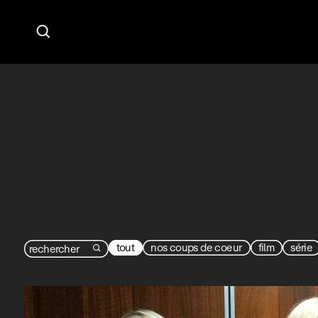

tout
nos coups de coeur
film
série
