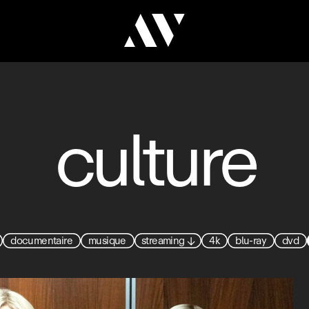
culture
documentaire
musique
streaming
↓
4k
blu-ray
dvd