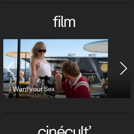
film
I Want your Sex
cinécult’