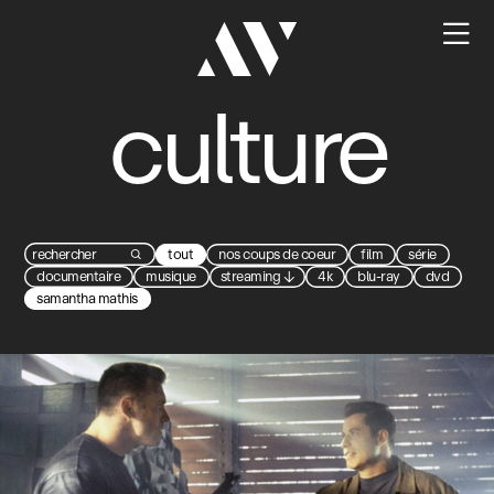

culture
tout
nos coups de coeur
film
série

documentaire
musique
streaming
↓
4k
blu-ray
dvd
samantha mathis