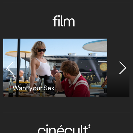
film
I Want your Sex
cinécult’